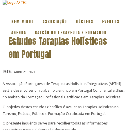
BEM-VINDO
ASSOCIAÇÃO
NÚCLEOS
EVENTOS
AGENDA
BALCÃO DO TERAPEUTA E FORMADOR
Estudos Terapias Holísticas
PARCERIAS
CONTACTOS
em Portugal
Data:
ABRIL 21, 2021
A Associação Portuguesa de Terapeutas Holísticos Integrativos (APTHI)
está a desenvolver um trabalho científico em Portugal Continental e Ilhas,
no âmbito da Formação Profissional Certificada em Terapias Holísticas.
O objetivo destes estudos científico é avaliar as Terapias Holísticas no
Turismo, Estética, Público e Formação Certificada em Portugal.
O presente inquérito serve para recolher todas as informações
necessárias para a elaboração deste estudo.