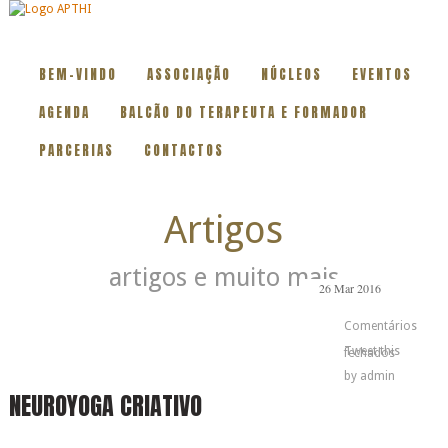
BEM-VINDO
ASSOCIAÇÃO
NÚCLEOS
EVENTOS
AGENDA
BALCÃO DO TERAPEUTA E FORMADOR
PARCERIAS
CONTACTOS
Artigos
artigos e muito mais
26
Mar
2016
Comentários
Tweet this
em
fechados
by
admin
NEUROY
NEUROYOGA CRIATIVO
CRIATIVO