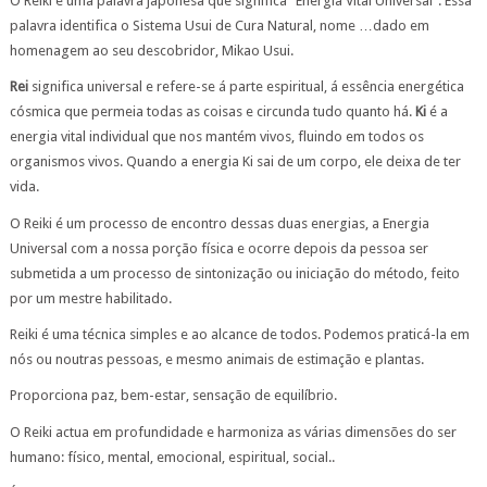
O Reiki é uma palavra japonesa que significa “Energia Vital Universal”. Essa
palavra identifica o Sistema Usui de Cura Natural, nome …dado em
homenagem ao seu descobridor, Mikao Usui.
Rei
significa universal e refere-se á parte espiritual, á essência energética
cósmica que permeia todas as coisas e circunda tudo quanto há.
Ki
é a
energia vital individual que nos mantém vivos, fluindo em todos os
organismos vivos. Quando a energia Ki sai de um corpo, ele deixa de ter
vida.
O Reiki é um processo de encontro dessas duas energias, a Energia
Universal com a nossa porção física e ocorre depois da pessoa ser
submetida a um processo de sintonização ou iniciação do método, feito
por um mestre habilitado.
Reiki é uma técnica simples e ao alcance de todos. Podemos praticá-la em
nós ou noutras pessoas, e mesmo animais de estimação e plantas.
Proporciona paz, bem-estar, sensação de equilíbrio.
O Reiki actua em profundidade e harmoniza as várias dimensões do ser
humano: físico, mental, emocional, espiritual, social..