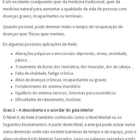
É um excelente coadjuvante quer da medicina tradicional, quer da
medicina natural para aumentar a qualidade de vida de pessoas com
doenças graves, incapacitantes ou terminais.
Quando possível, pode diminuir muito o tempo de recuperação de
doenças quer físicas quer mentais.
Eis algumas possíveis aplicações do Reiki:
Alterações psíquicas e emocionais: depressão, stress, ansiedade,
pânico…
Tratamento de dores: dor reumática, dor muscular, dor de cabeça…
Falta de vitalidade, fadiga crónica
Alívio de doenças crónicas, incapacitantes ou graves
Fortalecimento do sistema imunitário
Equilíbrio do sistema nervoso, Sintomas psicossomáticos
Dificuldades de relaxamento, insónias
Grau 2 – A descoberta e o acordar do guia interior
O Nível II de Reiki é também conhecido como o Nivel Mental ou os
Segundos Ensinamentos. A partir deste Nível, a energia pode actuar numa
outra dimensão onde não existem barreiras de tempo e de espaço, pois o
aluno receberá três Mantras Sagrados, (sons ou palavras sagradas) e três